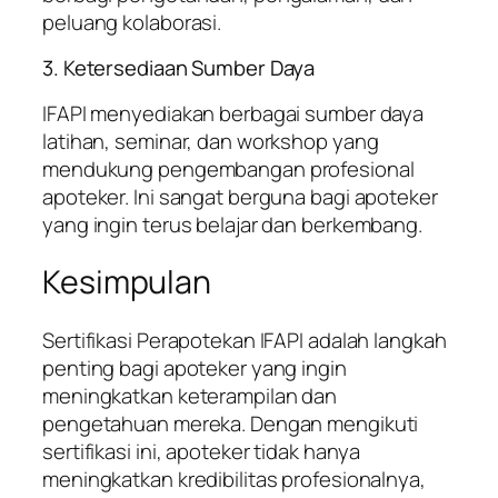
peluang kolaborasi.
3. Ketersediaan Sumber Daya
IFAPI menyediakan berbagai sumber daya
latihan, seminar, dan workshop yang
mendukung pengembangan profesional
apoteker. Ini sangat berguna bagi apoteker
yang ingin terus belajar dan berkembang.
Kesimpulan
Sertifikasi Perapotekan IFAPI adalah langkah
penting bagi apoteker yang ingin
meningkatkan keterampilan dan
pengetahuan mereka. Dengan mengikuti
sertifikasi ini, apoteker tidak hanya
meningkatkan kredibilitas profesionalnya,