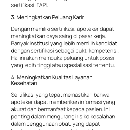
sertifikasi IFAPI.
3. Meningkatkan Peluang Karir
Dengan memiliki sertifikasi, apoteker dapat
meningkatkan daya saing di pasar kerja.
Banyak institusi yang lebih memilih kandidat
dengan sertifikasi sebagai bukti kompetensi.
Hal ini akan membuka peluang untuk posisi
yang lebih tinggi atau spesialisasi tertentu.
4. Meningkatkan Kualitas Layanan
Kesehatan
Sertifikasi yang tepat memastikan bahwa
apoteker dapat memberikan informasi yang
akurat dan bermanfaat kepada pasien. Ini
penting dalam mengurangi risiko kesalahan
dalam penggunaan obat, yang dapat