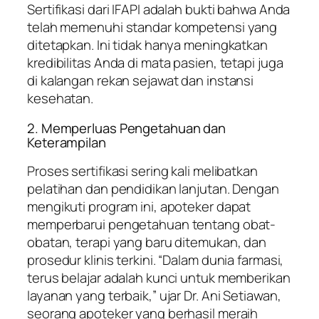
Sertifikasi dari IFAPI adalah bukti bahwa Anda
telah memenuhi standar kompetensi yang
ditetapkan. Ini tidak hanya meningkatkan
kredibilitas Anda di mata pasien, tetapi juga
di kalangan rekan sejawat dan instansi
kesehatan.
2. Memperluas Pengetahuan dan
Keterampilan
Proses sertifikasi sering kali melibatkan
pelatihan dan pendidikan lanjutan. Dengan
mengikuti program ini, apoteker dapat
memperbarui pengetahuan tentang obat-
obatan, terapi yang baru ditemukan, dan
prosedur klinis terkini. “Dalam dunia farmasi,
terus belajar adalah kunci untuk memberikan
layanan yang terbaik,” ujar Dr. Ani Setiawan,
seorang apoteker yang berhasil meraih