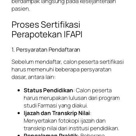
berdampak langsung pada kesejahteraan
pasien.
Proses Sertifikasi
Perapotekan IFAPI
1. Persyaratan Pendaftaran
Sebelum mendaftar, calon peserta sertifikasi
harus memenuhi beberapa persyaratan
dasar, antara lain:
Status Pendidikan
: Calon peserta
harus merupakan lulusan dari program
studi Farmasi yang diakui.
Ijazah dan Transkrip Nilai
:
Menyertakan fotokopi ijazah dan
transkrip nilai dari institusi pendidikan.
Pengalaman Praktik
: Beberapa