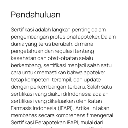
Pendahuluan
Sertifikasi adalah langkah penting dalam
pengembangan profesional apoteker. Dalam
dunia yang terus berubah, di mana
pengetahuan dan regulasi tentang
kesehatan dan obat-obatan selalu
berkembang, sertifikasi menjadi salah satu
cara untuk memastikan bahwa apoteker
tetap kompeten, terampil, dan update
dengan perkembangan terbaru. Salah satu
sertifikasi yang diakui di Indonesia adalah
sertifikasi yang dikeluarkan oleh Ikatan
Farmasis Indonesia (IFAPI). Artikel ini akan
membahas secara komprehensif mengenai
Sertifikasi Perapotekan IFAPI, mulai dari