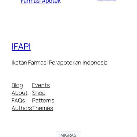
Farmasi Apotek
IFAPI
Ikatan Farmasi Perapotekan Indonesia
Blog
Events
About
Shop
FAQs
Patterns
Authors
Themes
IMIGRASI