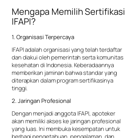
Mengapa Memilih Sertifikasi
IFAPI?
1. Organisasi Terpercaya
IFAPI adalah organisasi yang telah terdaftar
dan diakui oleh pemerintah serta komunitas
kesehatan di Indonesia. Keberadaannya
memberikan jaminan bahwa standar yang
diterapkan dalam program sertifikasinya
tinggi.
2. Jaringan Profesional
Dengan menjadi anggota IFAPI, apoteker
akan memiliki akses ke jaringan profesional
yang luas. Ini membuka kesempatan untuk
berbagi pengetahuan, pengalaman, dan