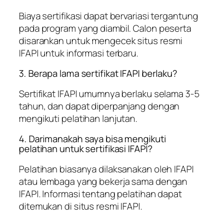
Biaya sertifikasi dapat bervariasi tergantung
pada program yang diambil. Calon peserta
disarankan untuk mengecek situs resmi
IFAPI untuk informasi terbaru.
3. Berapa lama sertifikat IFAPI berlaku?
Sertifikat IFAPI umumnya berlaku selama 3-5
tahun, dan dapat diperpanjang dengan
mengikuti pelatihan lanjutan.
4. Darimanakah saya bisa mengikuti
pelatihan untuk sertifikasi IFAPI?
Pelatihan biasanya dilaksanakan oleh IFAPI
atau lembaga yang bekerja sama dengan
IFAPI. Informasi tentang pelatihan dapat
ditemukan di situs resmi IFAPI.