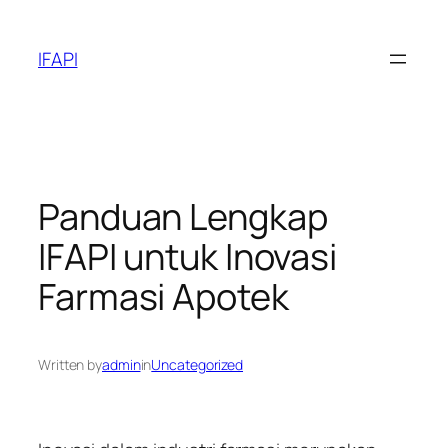
Skip
to
IFAPI
content
Panduan Lengkap
IFAPI untuk Inovasi
Farmasi Apotek
Written by
admin
in
Uncategorized