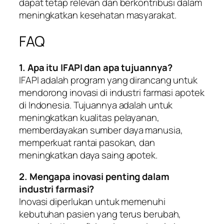
dapat tetap relevan dan berkontribusi dalam
meningkatkan kesehatan masyarakat.
FAQ
1. Apa itu IFAPI dan apa tujuannya?
IFAPI adalah program yang dirancang untuk
mendorong inovasi di industri farmasi apotek
di Indonesia. Tujuannya adalah untuk
meningkatkan kualitas pelayanan,
memberdayakan sumber daya manusia,
memperkuat rantai pasokan, dan
meningkatkan daya saing apotek.
2. Mengapa inovasi penting dalam
industri farmasi?
Inovasi diperlukan untuk memenuhi
kebutuhan pasien yang terus berubah,