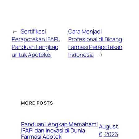
←
Sertifikasi
Cara Menjadi
Perapotekan IFAPI:
Profesional di Bidang
Panduan Lengkap
Farmasi Perapotekan
untuk Apoteker
Indonesia
→
MORE POSTS
Panduan Lengkap Memahami
August
IFAPI dan Inovasi di Dunia
6, 2026
Farmasi Apotek