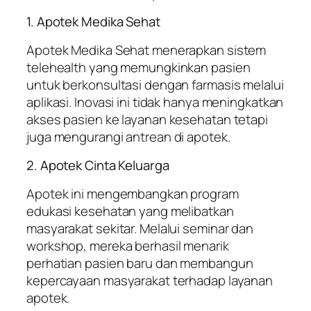
1. Apotek Medika Sehat
Apotek Medika Sehat menerapkan sistem
telehealth yang memungkinkan pasien
untuk berkonsultasi dengan farmasis melalui
aplikasi. Inovasi ini tidak hanya meningkatkan
akses pasien ke layanan kesehatan tetapi
juga mengurangi antrean di apotek.
2. Apotek Cinta Keluarga
Apotek ini mengembangkan program
edukasi kesehatan yang melibatkan
masyarakat sekitar. Melalui seminar dan
workshop, mereka berhasil menarik
perhatian pasien baru dan membangun
kepercayaan masyarakat terhadap layanan
apotek.