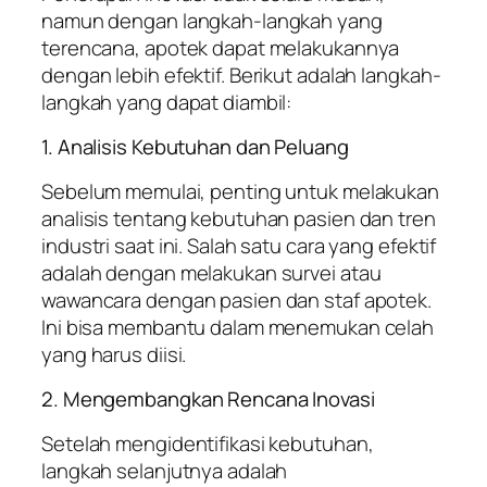
namun dengan langkah-langkah yang
terencana, apotek dapat melakukannya
dengan lebih efektif. Berikut adalah langkah-
langkah yang dapat diambil:
1. Analisis Kebutuhan dan Peluang
Sebelum memulai, penting untuk melakukan
analisis tentang kebutuhan pasien dan tren
industri saat ini. Salah satu cara yang efektif
adalah dengan melakukan survei atau
wawancara dengan pasien dan staf apotek.
Ini bisa membantu dalam menemukan celah
yang harus diisi.
2. Mengembangkan Rencana Inovasi
Setelah mengidentifikasi kebutuhan,
langkah selanjutnya adalah