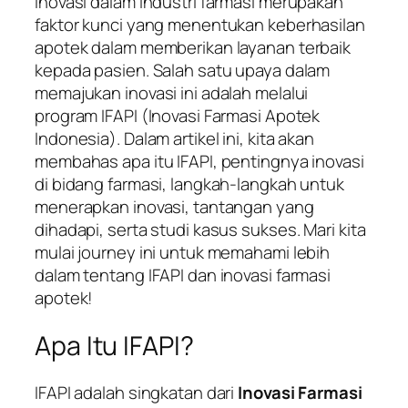
Inovasi dalam industri farmasi merupakan
faktor kunci yang menentukan keberhasilan
apotek dalam memberikan layanan terbaik
kepada pasien. Salah satu upaya dalam
memajukan inovasi ini adalah melalui
program IFAPI (Inovasi Farmasi Apotek
Indonesia). Dalam artikel ini, kita akan
membahas apa itu IFAPI, pentingnya inovasi
di bidang farmasi, langkah-langkah untuk
menerapkan inovasi, tantangan yang
dihadapi, serta studi kasus sukses. Mari kita
mulai journey ini untuk memahami lebih
dalam tentang IFAPI dan inovasi farmasi
apotek!
Apa Itu IFAPI?
IFAPI adalah singkatan dari
Inovasi Farmasi