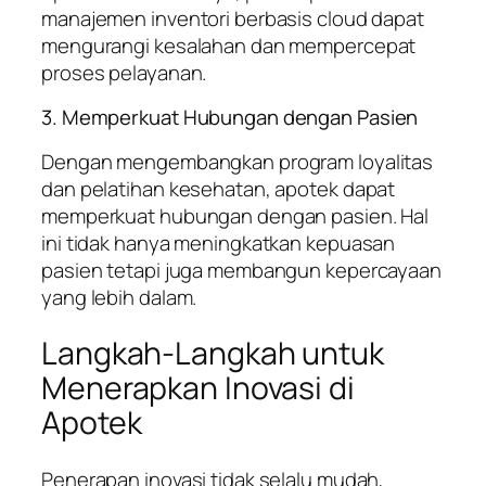
manajemen inventori berbasis cloud dapat
mengurangi kesalahan dan mempercepat
proses pelayanan.
3. Memperkuat Hubungan dengan Pasien
Dengan mengembangkan program loyalitas
dan pelatihan kesehatan, apotek dapat
memperkuat hubungan dengan pasien. Hal
ini tidak hanya meningkatkan kepuasan
pasien tetapi juga membangun kepercayaan
yang lebih dalam.
Langkah-Langkah untuk
Menerapkan Inovasi di
Apotek
Penerapan inovasi tidak selalu mudah,