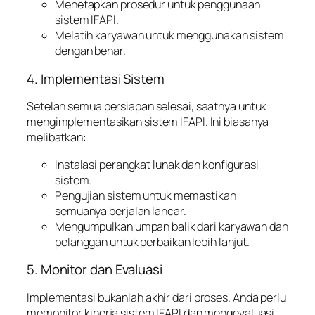
Menetapkan prosedur untuk penggunaan
sistem IFAPI.
Melatih karyawan untuk menggunakan sistem
dengan benar.
4. Implementasi Sistem
Setelah semua persiapan selesai, saatnya untuk
mengimplementasikan sistem IFAPI. Ini biasanya
melibatkan:
Instalasi perangkat lunak dan konfigurasi
sistem.
Pengujian sistem untuk memastikan
semuanya berjalan lancar.
Mengumpulkan umpan balik dari karyawan dan
pelanggan untuk perbaikan lebih lanjut.
5. Monitor dan Evaluasi
Implementasi bukanlah akhir dari proses. Anda perlu
memonitor kinerja sistem IFAPI dan mengevaluasi