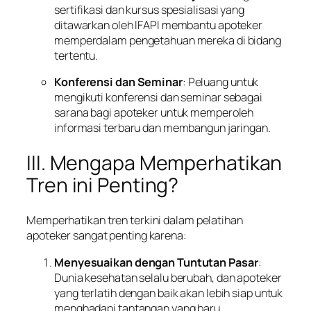
sertifikasi dan kursus spesialisasi yang
ditawarkan oleh IFAPI membantu apoteker
memperdalam pengetahuan mereka di bidang
tertentu.
Konferensi dan Seminar
: Peluang untuk
mengikuti konferensi dan seminar sebagai
sarana bagi apoteker untuk memperoleh
informasi terbaru dan membangun jaringan.
III. Mengapa Memperhatikan
Tren ini Penting?
Memperhatikan tren terkini dalam pelatihan
apoteker sangat penting karena:
Menyesuaikan dengan Tuntutan Pasar
:
Dunia kesehatan selalu berubah, dan apoteker
yang terlatih dengan baik akan lebih siap untuk
menghadapi tantangan yang baru.