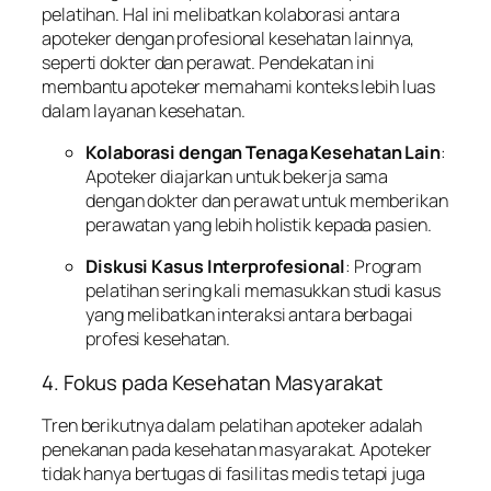
pelatihan. Hal ini melibatkan kolaborasi antara
apoteker dengan profesional kesehatan lainnya,
seperti dokter dan perawat. Pendekatan ini
membantu apoteker memahami konteks lebih luas
dalam layanan kesehatan.
Kolaborasi dengan Tenaga Kesehatan Lain
:
Apoteker diajarkan untuk bekerja sama
dengan dokter dan perawat untuk memberikan
perawatan yang lebih holistik kepada pasien.
Diskusi Kasus Interprofesional
: Program
pelatihan sering kali memasukkan studi kasus
yang melibatkan interaksi antara berbagai
profesi kesehatan.
4. Fokus pada Kesehatan Masyarakat
Tren berikutnya dalam pelatihan apoteker adalah
penekanan pada kesehatan masyarakat. Apoteker
tidak hanya bertugas di fasilitas medis tetapi juga