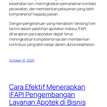
kesehatan lain, meningkatkan pemahaman konteks
perawatan, dan memberikan pelayanan yang lebih
komprehensif kepada pasien.
Dengan pengetahuan yang mendalam tentang tren
terkini dalam pelatihan apoteker melalui IFAPI,
diharapkan para apoteker dapat terus
meningkatkan kompetensinya dan memberikan
kontribusi yang lebih besar dalam dunia kesehatan.
October 10, 2025
Cara Efektif Menerapkan
IFAPI Pengembangan
Layanan Apotek di Bisnis