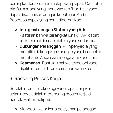
perangkat lunak dan teknologi yang tepat. Cari tahu
platform mana yang menawarkan fitur-fitur yang
dapat disesuaikan dengan kebutuhan Anda.
Beberapa aspek yang perlu diperhatikan:
Integrasi dengan Sistem yang Ada
:
Pastikan bahwa perangkat lunak IFAPI dapat
terintegrasi dengan sistem yang sudah ada.
Dukungan Pelanggan
: Pilih penyedia yang
memiliki dukungan pelanggan yang baik untuk
membantu Anda saat mengalami kesulitan.
Keamanan
: Pastikan bahwa teknologi yang
dipilih memiliki fitur keamanan yang kuat.
3. Rancang Proses Kerja
Setelah memilih teknologi yang tepat, langkah
selanjutnya adalah merancang proses kerja di
apotek. Hal ini meliputi:
Mendesain alur kerja pelayanan pelanggan.