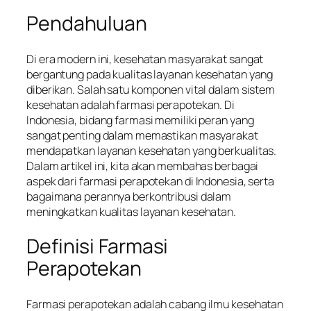
Pendahuluan
Di era modern ini, kesehatan masyarakat sangat
bergantung pada kualitas layanan kesehatan yang
diberikan. Salah satu komponen vital dalam sistem
kesehatan adalah farmasi perapotekan. Di
Indonesia, bidang farmasi memiliki peran yang
sangat penting dalam memastikan masyarakat
mendapatkan layanan kesehatan yang berkualitas.
Dalam artikel ini, kita akan membahas berbagai
aspek dari farmasi perapotekan di Indonesia, serta
bagaimana perannya berkontribusi dalam
meningkatkan kualitas layanan kesehatan.
Definisi Farmasi
Perapotekan
Farmasi perapotekan adalah cabang ilmu kesehatan