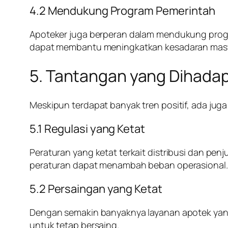
4.2 Mendukung Program Pemerintah
Apoteker juga berperan dalam mendukung progra
dapat membantu meningkatkan kesadaran masy
5. Tantangan yang Dihadap
Meskipun terdapat banyak tren positif, ada juga
5.1 Regulasi yang Ketat
Peraturan yang ketat terkait distribusi dan pe
peraturan dapat menambah beban operasional.
5.2 Persaingan yang Ketat
Dengan semakin banyaknya layanan apotek yang 
untuk tetap bersaing.