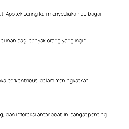
 Apotek sering kali menyediakan berbagai
 pilihan bagi banyak orang yang ingin
reka berkontribusi dalam meningkatkan
dan interaksi antar obat. Ini sangat penting