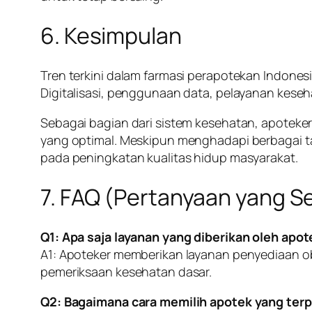
6. Kesimpulan
Tren terkini dalam farmasi perapotekan Indone
Digitalisasi, penggunaan data, pelayanan kese
Sebagai bagian dari sistem kesehatan, apotek
yang optimal. Meskipun menghadapi berbagai ta
pada peningkatan kualitas hidup masyarakat.
7. FAQ (Pertanyaan yang Se
Q1: Apa saja layanan yang diberikan oleh apot
A1: Apoteker memberikan layanan penyediaan o
pemeriksaan kesehatan dasar.
Q2: Bagaimana cara memilih apotek yang ter