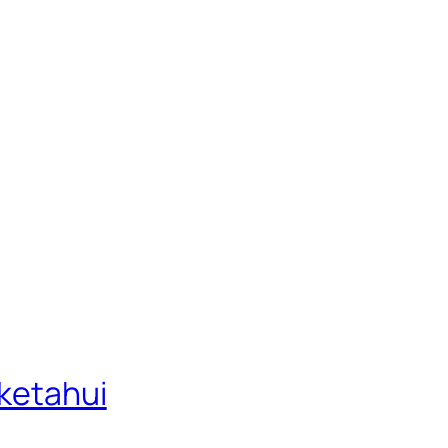
iketahui