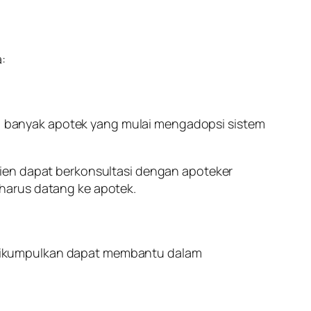
:
si, banyak apotek yang mulai mengadopsi sistem
sien dapat berkonsultasi dengan apoteker
harus datang ke apotek.
 dikumpulkan dapat membantu dalam