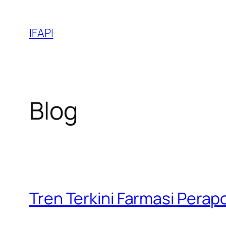
Skip
to
IFAPI
content
Blog
Tren Terkini Farmasi Perap