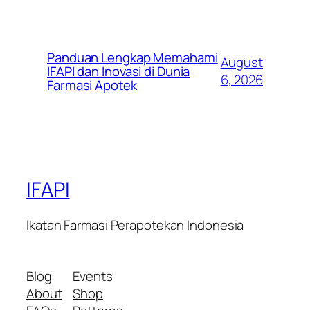
Panduan Lengkap Memahami
August
IFAPI dan Inovasi di Dunia
6, 2026
Farmasi Apotek
IFAPI
Ikatan Farmasi Perapotekan Indonesia
Blog
Events
About
Shop