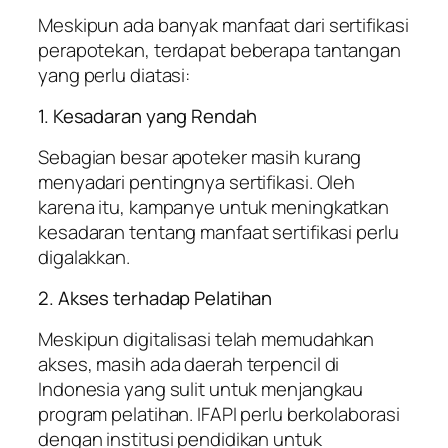
Meskipun ada banyak manfaat dari sertifikasi
perapotekan, terdapat beberapa tantangan
yang perlu diatasi:
1. Kesadaran yang Rendah
Sebagian besar apoteker masih kurang
menyadari pentingnya sertifikasi. Oleh
karena itu, kampanye untuk meningkatkan
kesadaran tentang manfaat sertifikasi perlu
digalakkan.
2. Akses terhadap Pelatihan
Meskipun digitalisasi telah memudahkan
akses, masih ada daerah terpencil di
Indonesia yang sulit untuk menjangkau
program pelatihan. IFAPI perlu berkolaborasi
dengan institusi pendidikan untuk