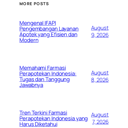
MORE POSTS
Mengenal IFAPI
August
Pengembangan Layanan
Apotek yang Efisien dan
9, 2026
Modern
Memahami Farmasi
August
Perapotekan Indonesia:
Tugas dan Tanggung
8, 2026
Jawabnya
Tren Terkini Farmasi
August
Perapotekan Indonesia yang
7, 2026
Harus Diketahui