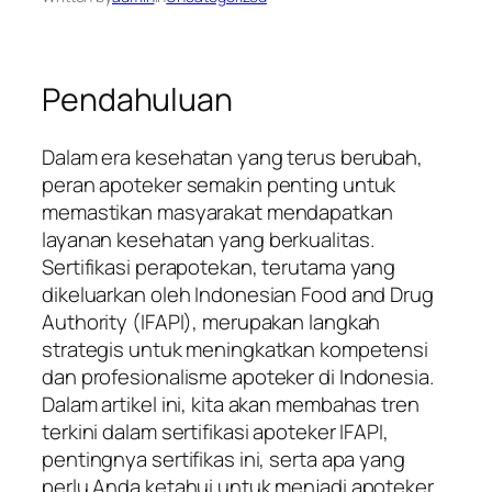
Pendahuluan
Dalam era kesehatan yang terus berubah,
peran apoteker semakin penting untuk
memastikan masyarakat mendapatkan
layanan kesehatan yang berkualitas.
Sertifikasi perapotekan, terutama yang
dikeluarkan oleh Indonesian Food and Drug
Authority (IFAPI), merupakan langkah
strategis untuk meningkatkan kompetensi
dan profesionalisme apoteker di Indonesia.
Dalam artikel ini, kita akan membahas tren
terkini dalam sertifikasi apoteker IFAPI,
pentingnya sertifikas ini, serta apa yang
perlu Anda ketahui untuk menjadi apoteker