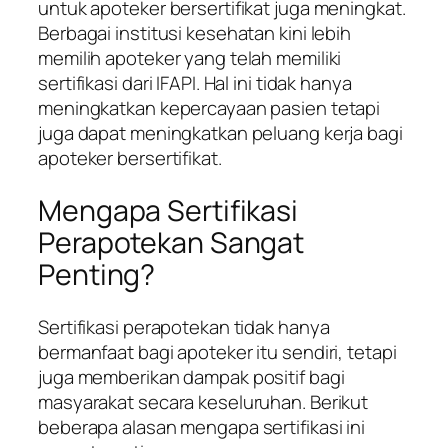
untuk apoteker bersertifikat juga meningkat.
Berbagai institusi kesehatan kini lebih
memilih apoteker yang telah memiliki
sertifikasi dari IFAPI. Hal ini tidak hanya
meningkatkan kepercayaan pasien tetapi
juga dapat meningkatkan peluang kerja bagi
apoteker bersertifikat.
Mengapa Sertifikasi
Perapotekan Sangat
Penting?
Sertifikasi perapotekan tidak hanya
bermanfaat bagi apoteker itu sendiri, tetapi
juga memberikan dampak positif bagi
masyarakat secara keseluruhan. Berikut
beberapa alasan mengapa sertifikasi ini