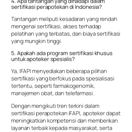
4. Apa tantangan yang dihadapi dalam
sertifikasi perapotekan di Indonesia?
Tantangan meliputi kesadaran yang rendah
mengenai sertifikasi, akses terhadap
pelatihan yang terbatas, dan biaya sertifikasi
yang mungkin tinggi.
5. Apakah ada program sertifikasi khusus
untuk apoteker spesialis?
Ya, IFAPI menyediakan beberapa pilihan
sertifikasi yang berfokus pada spesialisasi
tertentu, seperti farmakogenomik,
manajemen obat, dan telefarmasi.
Dengan mengikuti tren terkini dalam
sertifikasi perapotekan IFAPI, apoteker dapat
meningkatkan kompetensi dan memberikan
layanan terbaik kepada masyarakat, serta