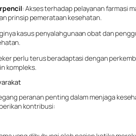
rpencil
: Akses terhadap pelayanan farmasi m
an prinsip pemerataan kesehatan.
ngginya kasus penyalahgunaan obat dan pengg
hatan.
eker perlu terus beradaptasi dengan perkemb
n kompleks.
yarakat
egang peranan penting dalam menjaga keseha
erikan kontribusi:
rtama yang dihubungi oleh pasien ketika mer