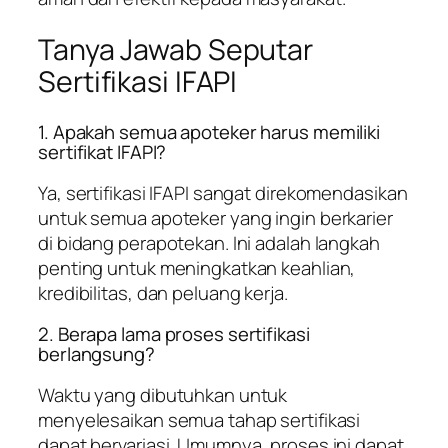
Tanya Jawab Seputar
Sertifikasi IFAPI
1. Apakah semua apoteker harus memiliki
sertifikat IFAPI?
Ya, sertifikasi IFAPI sangat direkomendasikan
untuk semua apoteker yang ingin berkarier
di bidang perapotekan. Ini adalah langkah
penting untuk meningkatkan keahlian,
kredibilitas, dan peluang kerja.
2. Berapa lama proses sertifikasi
berlangsung?
Waktu yang dibutuhkan untuk
menyelesaikan semua tahap sertifikasi
dapat bervariasi. Umumnya, proses ini dapat