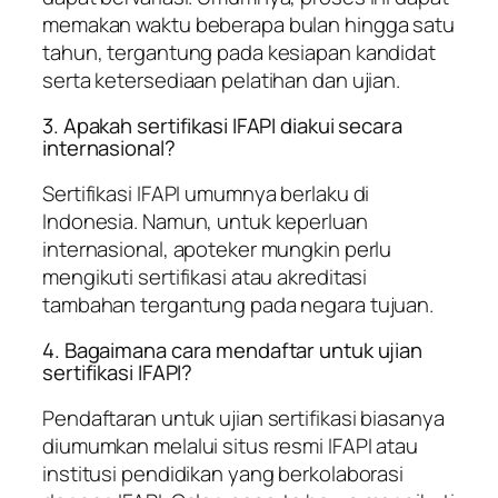
memakan waktu beberapa bulan hingga satu
tahun, tergantung pada kesiapan kandidat
serta ketersediaan pelatihan dan ujian.
3. Apakah sertifikasi IFAPI diakui secara
internasional?
Sertifikasi IFAPI umumnya berlaku di
Indonesia. Namun, untuk keperluan
internasional, apoteker mungkin perlu
mengikuti sertifikasi atau akreditasi
tambahan tergantung pada negara tujuan.
4. Bagaimana cara mendaftar untuk ujian
sertifikasi IFAPI?
Pendaftaran untuk ujian sertifikasi biasanya
diumumkan melalui situs resmi IFAPI atau
institusi pendidikan yang berkolaborasi