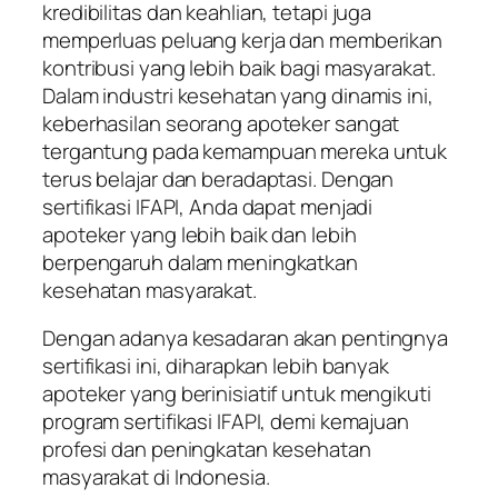
kredibilitas dan keahlian, tetapi juga
memperluas peluang kerja dan memberikan
kontribusi yang lebih baik bagi masyarakat.
Dalam industri kesehatan yang dinamis ini,
keberhasilan seorang apoteker sangat
tergantung pada kemampuan mereka untuk
terus belajar dan beradaptasi. Dengan
sertifikasi IFAPI, Anda dapat menjadi
apoteker yang lebih baik dan lebih
berpengaruh dalam meningkatkan
kesehatan masyarakat.
Dengan adanya kesadaran akan pentingnya
sertifikasi ini, diharapkan lebih banyak
apoteker yang berinisiatif untuk mengikuti
program sertifikasi IFAPI, demi kemajuan
profesi dan peningkatan kesehatan
masyarakat di Indonesia.