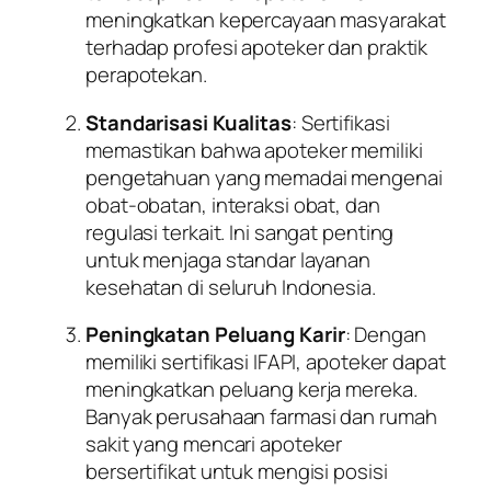
meningkatkan kepercayaan masyarakat
terhadap profesi apoteker dan praktik
perapotekan.
Standarisasi Kualitas
: Sertifikasi
memastikan bahwa apoteker memiliki
pengetahuan yang memadai mengenai
obat-obatan, interaksi obat, dan
regulasi terkait. Ini sangat penting
untuk menjaga standar layanan
kesehatan di seluruh Indonesia.
Peningkatan Peluang Karir
: Dengan
memiliki sertifikasi IFAPI, apoteker dapat
meningkatkan peluang kerja mereka.
Banyak perusahaan farmasi dan rumah
sakit yang mencari apoteker
bersertifikat untuk mengisi posisi