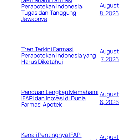
August
Perapotekan Indonesia:
Tugas dan Tanggung
8, 2026
Jawabnya
Tren Terkini Farmasi
August
Perapotekan Indonesia yang
7, 2026
Harus Diketahui
Panduan Lengkap Memahami
August
IFAPI dan Inovasi di Dunia
6, 2026
Farmasi Apotek
Kenali Pentingnya IFAPI
August