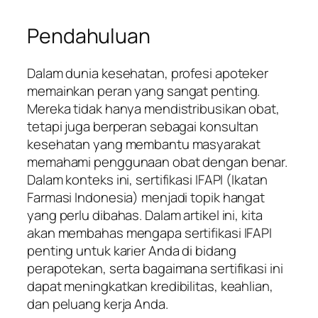
Pendahuluan
Dalam dunia kesehatan, profesi apoteker
memainkan peran yang sangat penting.
Mereka tidak hanya mendistribusikan obat,
tetapi juga berperan sebagai konsultan
kesehatan yang membantu masyarakat
memahami penggunaan obat dengan benar.
Dalam konteks ini, sertifikasi IFAPI (Ikatan
Farmasi Indonesia) menjadi topik hangat
yang perlu dibahas. Dalam artikel ini, kita
akan membahas mengapa sertifikasi IFAPI
penting untuk karier Anda di bidang
perapotekan, serta bagaimana sertifikasi ini
dapat meningkatkan kredibilitas, keahlian,
dan peluang kerja Anda.