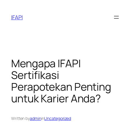
Skip
to
IFAPI
content
Mengapa IFAPI
Sertifikasi
Perapotekan Penting
untuk Karier Anda?
Written by
admin
in
Uncategorized