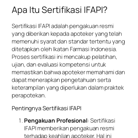
Apa Itu Sertifikasi IFAPI?
Sertifikasi IFAPI adalah pengakuan resmi
yang diberikan kepada apoteker yang telah
memenuhi syarat dan standar tertentu yang
ditetapkan oleh Ikatan Farmasi Indonesia.
Proses sertifikasi ini mencakup pelatihan,
ujian, dan evaluasi kompetensi untuk
memastikan bahwa apoteker memahami dan
dapat menerapkan pengetahuan serta
keterampilan yang diperlukan dalam praktek
perapotekan.
Pentingnya Sertifikasi IFAPI
Pengakuan Profesional
: Sertifikasi
IFAPI memberikan pengakuan resmi
terhadap keahlian apoteker. Hal ini