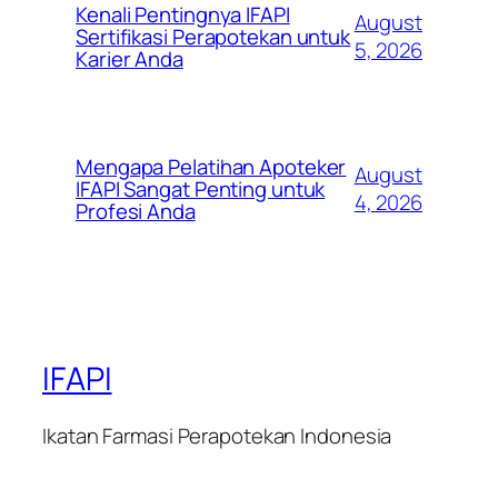
Kenali Pentingnya IFAPI
August
Sertifikasi Perapotekan untuk
5, 2026
Karier Anda
Mengapa Pelatihan Apoteker
August
IFAPI Sangat Penting untuk
4, 2026
Profesi Anda
IFAPI
Ikatan Farmasi Perapotekan Indonesia