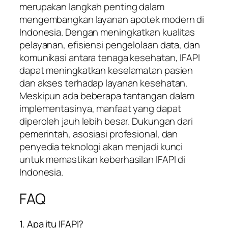
merupakan langkah penting dalam
mengembangkan layanan apotek modern di
Indonesia. Dengan meningkatkan kualitas
pelayanan, efisiensi pengelolaan data, dan
komunikasi antara tenaga kesehatan, IFAPI
dapat meningkatkan keselamatan pasien
dan akses terhadap layanan kesehatan.
Meskipun ada beberapa tantangan dalam
implementasinya, manfaat yang dapat
diperoleh jauh lebih besar. Dukungan dari
pemerintah, asosiasi profesional, dan
penyedia teknologi akan menjadi kunci
untuk memastikan keberhasilan IFAPI di
Indonesia.
FAQ
1. Apa itu IFAPI?