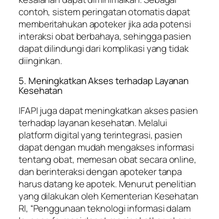
contoh, sistem peringatan otomatis dapat
memberitahukan apoteker jika ada potensi
interaksi obat berbahaya, sehingga pasien
dapat dilindungi dari komplikasi yang tidak
diinginkan.
5. Meningkatkan Akses terhadap Layanan
Kesehatan
IFAPI juga dapat meningkatkan akses pasien
terhadap layanan kesehatan. Melalui
platform digital yang terintegrasi, pasien
dapat dengan mudah mengakses informasi
tentang obat, memesan obat secara online,
dan berinteraksi dengan apoteker tanpa
harus datang ke apotek. Menurut penelitian
yang dilakukan oleh Kementerian Kesehatan
RI, “Penggunaan teknologi informasi dalam