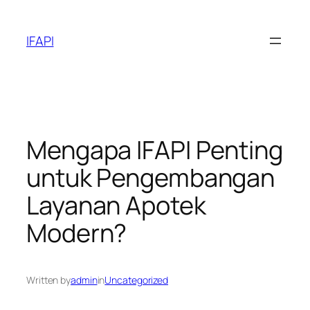
Skip
to
IFAPI
content
Mengapa IFAPI Penting
untuk Pengembangan
Layanan Apotek
Modern?
Written by
admin
in
Uncategorized