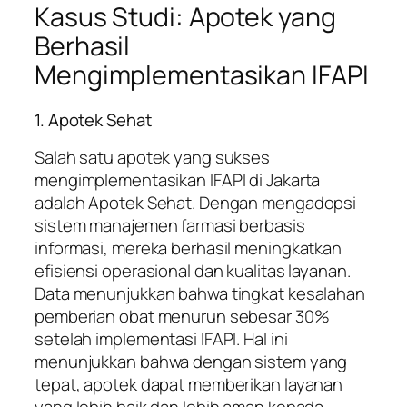
Kasus Studi: Apotek yang
Berhasil
Mengimplementasikan IFAPI
1. Apotek Sehat
Salah satu apotek yang sukses
mengimplementasikan IFAPI di Jakarta
adalah Apotek Sehat. Dengan mengadopsi
sistem manajemen farmasi berbasis
informasi, mereka berhasil meningkatkan
efisiensi operasional dan kualitas layanan.
Data menunjukkan bahwa tingkat kesalahan
pemberian obat menurun sebesar 30%
setelah implementasi IFAPI. Hal ini
menunjukkan bahwa dengan sistem yang
tepat, apotek dapat memberikan layanan
yang lebih baik dan lebih aman kepada