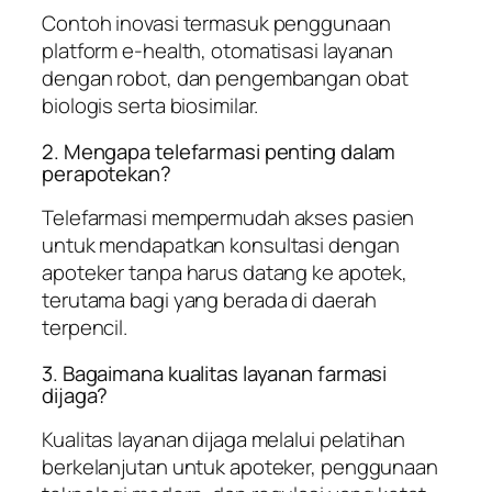
Contoh inovasi termasuk penggunaan
platform e-health, otomatisasi layanan
dengan robot, dan pengembangan obat
biologis serta biosimilar.
2. Mengapa telefarmasi penting dalam
perapotekan?
Telefarmasi mempermudah akses pasien
untuk mendapatkan konsultasi dengan
apoteker tanpa harus datang ke apotek,
terutama bagi yang berada di daerah
terpencil.
3. Bagaimana kualitas layanan farmasi
dijaga?
Kualitas layanan dijaga melalui pelatihan
berkelanjutan untuk apoteker, penggunaan