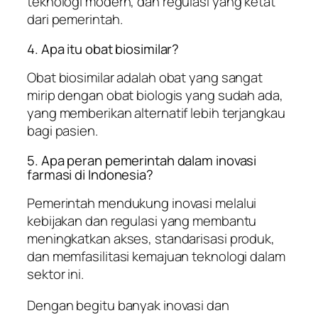
teknologi modern, dan regulasi yang ketat
dari pemerintah.
4. Apa itu obat biosimilar?
Obat biosimilar adalah obat yang sangat
mirip dengan obat biologis yang sudah ada,
yang memberikan alternatif lebih terjangkau
bagi pasien.
5. Apa peran pemerintah dalam inovasi
farmasi di Indonesia?
Pemerintah mendukung inovasi melalui
kebijakan dan regulasi yang membantu
meningkatkan akses, standarisasi produk,
dan memfasilitasi kemajuan teknologi dalam
sektor ini.
Dengan begitu banyak inovasi dan