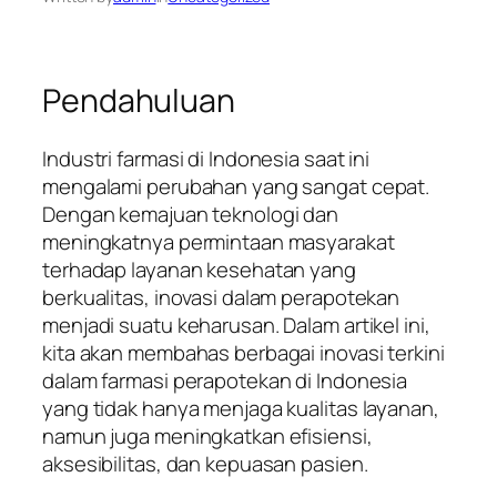
Pendahuluan
Industri farmasi di Indonesia saat ini
mengalami perubahan yang sangat cepat.
Dengan kemajuan teknologi dan
meningkatnya permintaan masyarakat
terhadap layanan kesehatan yang
berkualitas, inovasi dalam perapotekan
menjadi suatu keharusan. Dalam artikel ini,
kita akan membahas berbagai inovasi terkini
dalam farmasi perapotekan di Indonesia
yang tidak hanya menjaga kualitas layanan,
namun juga meningkatkan efisiensi,
aksesibilitas, dan kepuasan pasien.