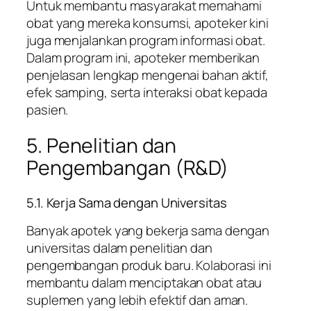
Untuk membantu masyarakat memahami
obat yang mereka konsumsi, apoteker kini
juga menjalankan program informasi obat.
Dalam program ini, apoteker memberikan
penjelasan lengkap mengenai bahan aktif,
efek samping, serta interaksi obat kepada
pasien.
5. Penelitian dan
Pengembangan (R&D)
5.1. Kerja Sama dengan Universitas
Banyak apotek yang bekerja sama dengan
universitas dalam penelitian dan
pengembangan produk baru. Kolaborasi ini
membantu dalam menciptakan obat atau
suplemen yang lebih efektif dan aman.