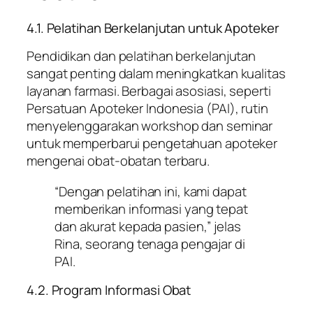
4.1. Pelatihan Berkelanjutan untuk Apoteker
Pendidikan dan pelatihan berkelanjutan
sangat penting dalam meningkatkan kualitas
layanan farmasi. Berbagai asosiasi, seperti
Persatuan Apoteker Indonesia (PAI), rutin
menyelenggarakan workshop dan seminar
untuk memperbarui pengetahuan apoteker
mengenai obat-obatan terbaru.
“Dengan pelatihan ini, kami dapat
memberikan informasi yang tepat
dan akurat kepada pasien,” jelas
Rina, seorang tenaga pengajar di
PAI.
4.2. Program Informasi Obat