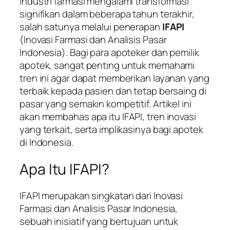
Industri farmasi mengalami transformasi
signifikan dalam beberapa tahun terakhir,
salah satunya melalui penerapan
IFAPI
(Inovasi Farmasi dan Analisis Pasar
Indonesia). Bagi para apoteker dan pemilik
apotek, sangat penting untuk memahami
tren ini agar dapat memberikan layanan yang
terbaik kepada pasien dan tetap bersaing di
pasar yang semakin kompetitif. Artikel ini
akan membahas apa itu IFAPI, tren inovasi
yang terkait, serta implikasinya bagi apotek
di Indonesia.
Apa Itu IFAPI?
IFAPI merupakan singkatan dari Inovasi
Farmasi dan Analisis Pasar Indonesia,
sebuah inisiatif yang bertujuan untuk