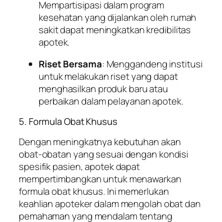
Mempartisipasi dalam program
kesehatan yang dijalankan oleh rumah
sakit dapat meningkatkan kredibilitas
apotek.
Riset Bersama
: Menggandeng institusi
untuk melakukan riset yang dapat
menghasilkan produk baru atau
perbaikan dalam pelayanan apotek.
5. Formula Obat Khusus
Dengan meningkatnya kebutuhan akan
obat-obatan yang sesuai dengan kondisi
spesifik pasien, apotek dapat
mempertimbangkan untuk menawarkan
formula obat khusus. Ini memerlukan
keahlian apoteker dalam mengolah obat dan
pemahaman yang mendalam tentang