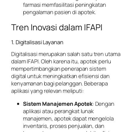
farmasi memfasilitasi peningkatan
pengalaman pasien di apotek.
Tren Inovasi dalam IFAPI
1. Digitalisasi Layanan
Digitalisasi merupakan salah satu tren utama
dalam IFAPI. Oleh karena itu, apotek perlu
mempertimbangkan penerapan sistem
digital untuk meningkatkan efisiensi dan
kenyamanan bagi pelanggan. Beberapa
aplikasi yang relevan meliputi:
Sistem Manajemen Apotek
: Dengan
aplikasi atau perangkat lunak
manajemen, apotek dapat mengelola
inventaris, proses penjualan, dan