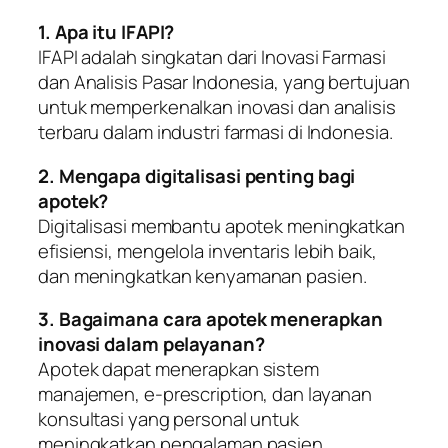
1. Apa itu IFAPI?
IFAPI adalah singkatan dari Inovasi Farmasi
dan Analisis Pasar Indonesia, yang bertujuan
untuk memperkenalkan inovasi dan analisis
terbaru dalam industri farmasi di Indonesia.
2. Mengapa digitalisasi penting bagi
apotek?
Digitalisasi membantu apotek meningkatkan
efisiensi, mengelola inventaris lebih baik,
dan meningkatkan kenyamanan pasien.
3. Bagaimana cara apotek menerapkan
inovasi dalam pelayanan?
Apotek dapat menerapkan sistem
manajemen, e-prescription, dan layanan
konsultasi yang personal untuk
meningkatkan pengalaman pasien.