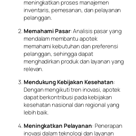
meningkatkan proses manajemen
inventaris, pemesanan, dan pelayanan
pelanggan.
Memahami Pasar
: Analisis pasar yang
mendalam membantu apotek
memahami kebutuhan dan preferensi
pelanggan, sehingga dapat
menghadirkan produk dan layanan yang
relevan.
Mendukung Kebijakan Kesehatan
:
Dengan mengikuti tren inovasi, apotek
dapat berkontribusi pada kebijakan
kesehatan nasional dan regional yang
lebih baik.
Meningkatkan Pelayanan
: Penerapan
inovasi dalam teknologi dan layanan