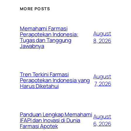
MORE POSTS
Memahami Farmasi
August
Perapotekan Indonesia:
Tugas dan Tanggung
8, 2026
Jawabnya
Tren Terkini Farmasi
August
Perapotekan Indonesia yang
7, 2026
Harus Diketahui
Panduan Lengkap Memahami
August
IFAPI dan Inovasi di Dunia
6, 2026
Farmasi Apotek