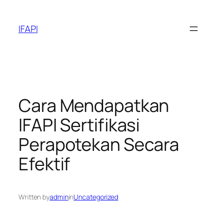
Skip
to
IFAPI
content
Cara Mendapatkan
IFAPI Sertifikasi
Perapotekan Secara
Efektif
Written by
admin
in
Uncategorized