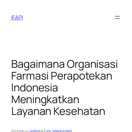
Skip
to
IFAPI
content
Bagaimana Organisasi
Farmasi Perapotekan
Indonesia
Meningkatkan
Layanan Kesehatan
Written by
admin
in
Uncategorized