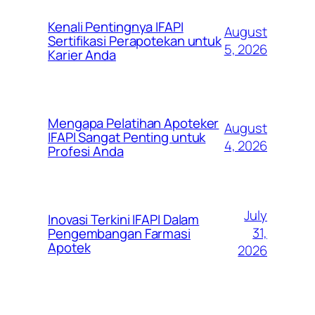
Kenali Pentingnya IFAPI
August
Sertifikasi Perapotekan untuk
5, 2026
Karier Anda
Mengapa Pelatihan Apoteker
August
IFAPI Sangat Penting untuk
4, 2026
Profesi Anda
July
Inovasi Terkini IFAPI Dalam
31,
Pengembangan Farmasi
Apotek
2026