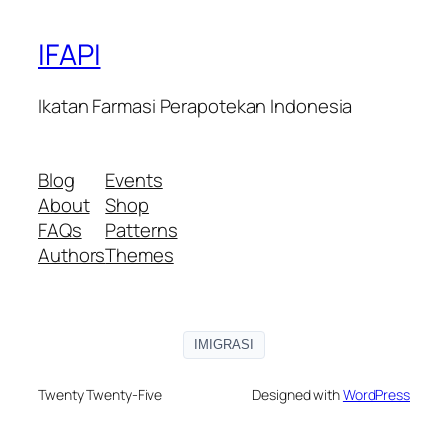
IFAPI
Ikatan Farmasi Perapotekan Indonesia
Blog
Events
About
Shop
FAQs
Patterns
Authors
Themes
IMIGRASI
Twenty Twenty-Five
Designed with
WordPress