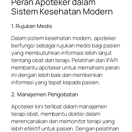
Peran Apoteker dalam
Sistem Kesehatan Modern
1. Rujukan Medis
Dalam sistem kesehatan modern, apoteker
berfungsi sebagai rujukan medis bagi pasien
yang membutuhkan informasi lebih lanjut
tentang obat dan terapi. Pelatihan dari IFAPI
membantu apoteker untuk memahami peran
ini dengan lebih baik dan memberikan
informasi yang tepat kepada pasien.
2. Manajemen Pengobatan
Apoteker kini terlibat dalam manajemen
terapi obat, membantu dokter dalam
merencanakan dan memonitor terapi yang
lebih efektif untuk pasien. Dengan pelatihan