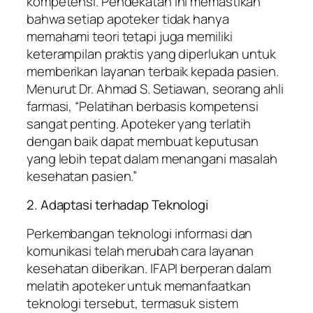
kompetensi. Pendekatan ini memastikan
bahwa setiap apoteker tidak hanya
memahami teori tetapi juga memiliki
keterampilan praktis yang diperlukan untuk
memberikan layanan terbaik kepada pasien.
Menurut Dr. Ahmad S. Setiawan, seorang ahli
farmasi, “Pelatihan berbasis kompetensi
sangat penting. Apoteker yang terlatih
dengan baik dapat membuat keputusan
yang lebih tepat dalam menangani masalah
kesehatan pasien.”
2. Adaptasi terhadap Teknologi
Perkembangan teknologi informasi dan
komunikasi telah merubah cara layanan
kesehatan diberikan. IFAPI berperan dalam
melatih apoteker untuk memanfaatkan
teknologi tersebut, termasuk sistem