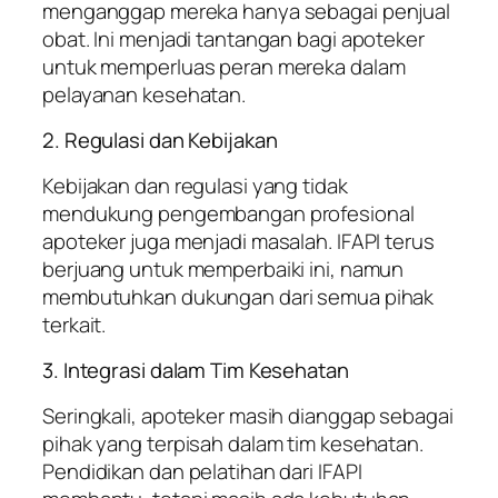
menganggap mereka hanya sebagai penjual
obat. Ini menjadi tantangan bagi apoteker
untuk memperluas peran mereka dalam
pelayanan kesehatan.
2. Regulasi dan Kebijakan
Kebijakan dan regulasi yang tidak
mendukung pengembangan profesional
apoteker juga menjadi masalah. IFAPI terus
berjuang untuk memperbaiki ini, namun
membutuhkan dukungan dari semua pihak
terkait.
3. Integrasi dalam Tim Kesehatan
Seringkali, apoteker masih dianggap sebagai
pihak yang terpisah dalam tim kesehatan.
Pendidikan dan pelatihan dari IFAPI