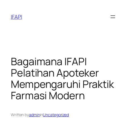
Skip
to
IFAPI
content
Bagaimana IFAPI
Pelatihan Apoteker
Mempengaruhi Praktik
Farmasi Modern
Written by
admin
in
Uncategorized