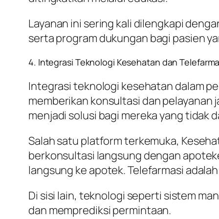
Layanan ini sering kali dilengkapi denga
serta program dukungan bagi pasien ya
4. Integrasi Teknologi Kesehatan dan Telefarma
Integrasi teknologi kesehatan dalam p
memberikan konsultasi dan pelayanan ja
menjadi solusi bagi mereka yang tidak d
Salah satu platform terkemuka, Keseh
berkonsultasi langsung dengan apoteker
langsung ke apotek. Telefarmasi adalah
Di sisi lain, teknologi seperti sistem
dan memprediksi permintaan.