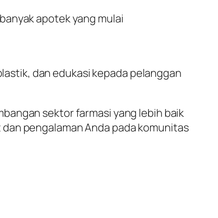
 banyak apotek yang mulai
astik, dan edukasi kepada pelanggan
bangan sektor farmasi yang lebih baik
at dan pengalaman Anda pada komunitas