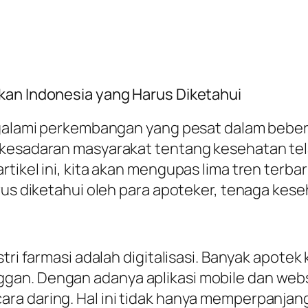
kan Indonesia yang Harus Diketahui
ngalami perkembangan yang pesat dalam beberap
 kesadaran masyarakat tentang kesehatan tel
rtikel ini, kita akan mengupas lima tren terb
arus diketahui oleh para apoteker, tenaga ke
tri farmasi adalah digitalisasi. Banyak apotek 
gan. Dengan adanya aplikasi mobile dan web
ra daring. Hal ini tidak hanya memperpanjan