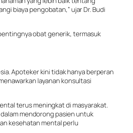
mahaman yang lebih baik tentang
gi biaya pengobatan,” ujar Dr. Budi
entingnya obat generik, termasuk
ia. Apoteker kini tidak hanya berperan
 menawarkan layanan konsultasi
ntal terus meningkat di masyarakat.
ing dalam mendorong pasien untuk
an kesehatan mental perlu