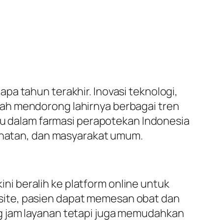
a tahun terakhir. Inovasi teknologi,
ah mendorong lahirnya berbagai tren
aru dalam farmasi perapotekan Indonesia
sehatan, dan masyarakat umum.
kini beralih ke platform online untuk
site, pasien dapat memesan obat dan
g jam layanan tetapi juga memudahkan