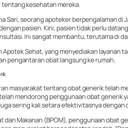
 tentang kesehatan mereka.
 Sari, seorang apoteker berpengalaman di Jak
dengan pasien. Kini, pasien tidak perlu datan
ultasi. Ini sangat membantu, terutama di dae
alah Apotek Sehat, yang menyediakan layanan t
kan pengantaran obat langsung ke rumah.
rik
ran masyarakat tentang obat generik telah me
telah mendorong penggunaan obat generik ya
 juga sering kali setara efektivitasnya dengan
t dan Makanan (BPOM), penggunaan obat gene