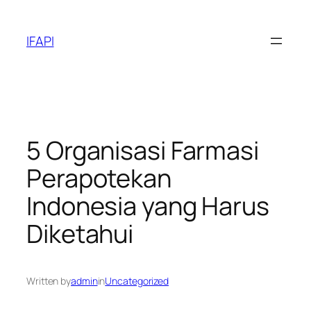
Skip
to
IFAPI
content
5 Organisasi Farmasi
Perapotekan
Indonesia yang Harus
Diketahui
Written by
admin
in
Uncategorized